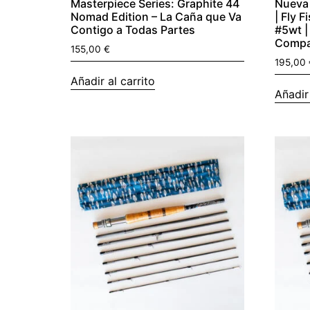
Masterpiece Series: Graphite 44
Nueva 
Nomad Edition – La Caña que Va
| Fly F
Contigo a Todas Partes
#5wt |
Compac
155,00
€
195,00
Añadir al carrito
Añadir 