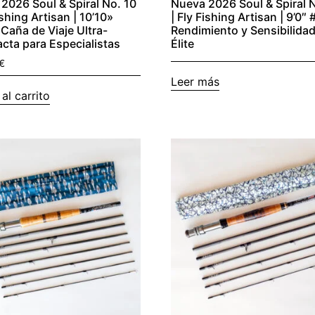
2026 Soul & Spiral No. 10
Nueva 2026 Soul & Spiral N
ishing Artisan | 10’10»
| Fly Fishing Artisan | 9’0″ 
 Caña de Viaje Ultra-
Rendimiento y Sensibilida
ta para Especialistas
Élite
€
Leer más
al carrito