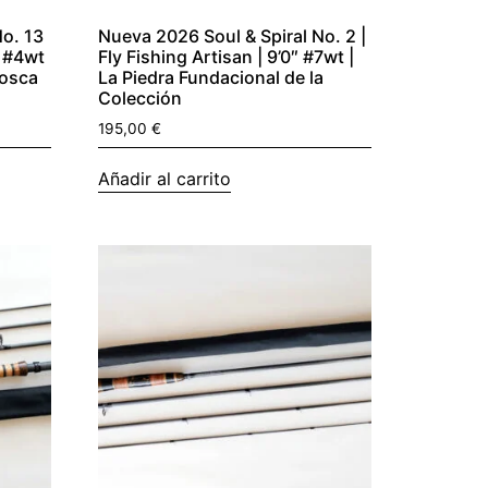
No. 13
Nueva 2026 Soul & Spiral No. 2 |
» #4wt
Fly Fishing Artisan | 9’0″ #7wt |
Mosca
La Piedra Fundacional de la
Colección
195,00
€
Añadir al carrito