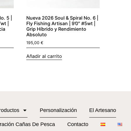
o. 5 |
Nueva 2026 Soul & Spiral No. 6 |
7wt |
Fly Fishing Artisan | 9’0″ #5wt |
cia
Grip Híbrido y Rendimiento
Absoluto
195,00
€
Añadir al carrito
roductos
Personalización
El Artesano
ración Cañas De Pesca
Contacto