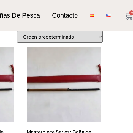
0
añas De Pesca
Contacto
de
Masterpiece Series: Caña de