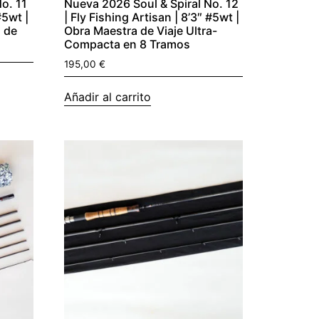
o. 11
Nueva 2026 Soul & Spiral No. 12
#5wt |
| Fly Fishing Artisan | 8’3″ #5wt |
d de
Obra Maestra de Viaje Ultra-
Compacta en 8 Tramos
195,00
€
Añadir al carrito