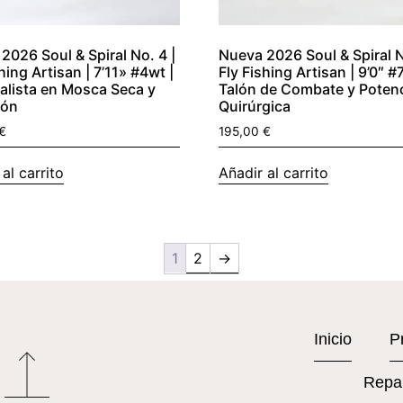
2026 Soul & Spiral No. 4 |
Nueva 2026 Soul & Spiral N
hing Artisan | 7’11» #4wt |
Fly Fishing Artisan | 9’0″ #
alista en Mosca Seca y
Talón de Combate y Poten
ión
Quirúrgica
€
195,00
€
al carrito
Añadir al carrito
1
2
→
Inicio
P
Repa