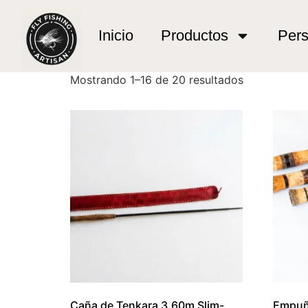
Inicio
/ Productos etiquetados “Luxury Fishin
Luxury Fishing Gi
Inicio
Productos
Pers
Mostrando 1–16 de 20 resultados
Caña de Tenkara 3.60m Slim-
Empuñ