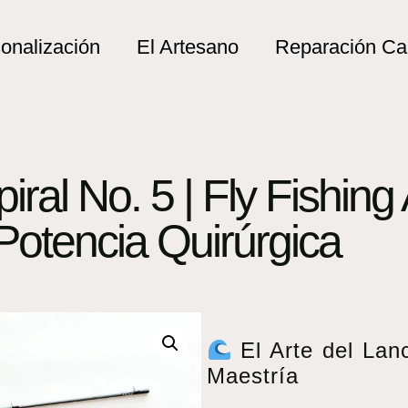
onalización
El Artesano
Reparación C
al No. 5 | Fly Fishing A
otencia Quirúrgica
El Arte del Lan
Maestría