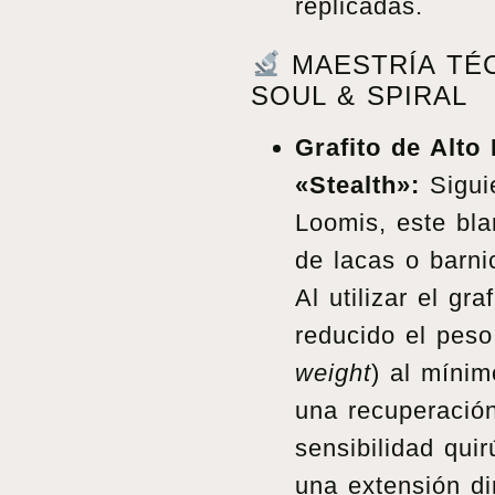
replicadas.
MAESTRÍA TÉC
SOUL & SPIRAL
Grafito de Alto
«Stealth»:
Siguie
Loomis, este bla
de lacas o barni
Al utilizar el gr
reducido el peso
weight
) al mínim
una recuperación
sensibilidad qui
una extensión di