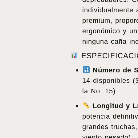
individualmente 
premium, propor
ergonómico y una
ninguna caña ind
ESPECIFICACI
Número de S
14 disponibles (
la No. 15).
Longitud y L
potencia definit
grandes truchas,
viento pesado).