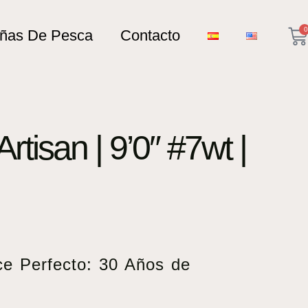
0
añas De Pesca
Contacto
rtisan | 9’0″ #7wt |
ce Perfecto: 30 Años de