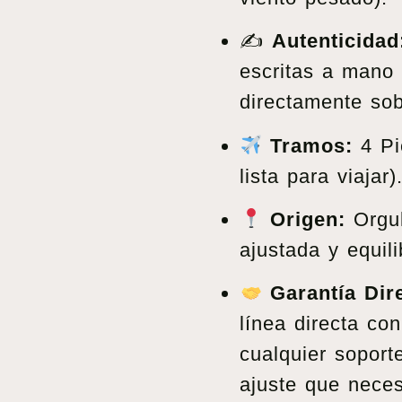
✍️
Autenticidad
escritas a mano 
directamente sob
Tramos:
4 Pi
lista para viajar)
Origen:
Orgul
ajustada y equil
Garantía Dir
línea directa con
cualquier soport
ajuste que neces