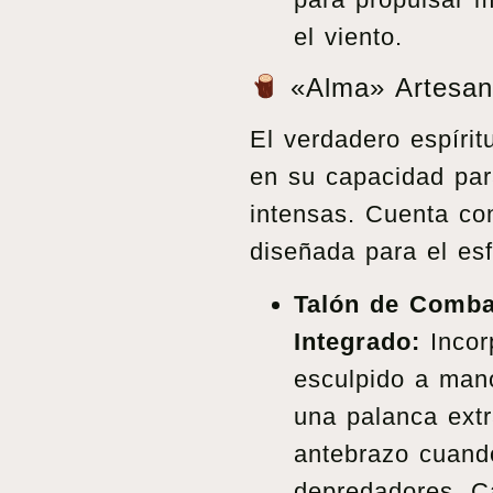
el viento.
«Alma» Artesan
El verdadero espírit
en su capacidad para
intensas. Cuenta c
diseñada para el esf
Talón de Combat
Integrado:
Incor
esculpido a mano
una palanca extr
antebrazo cuand
depredadores. C