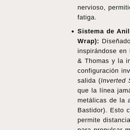
nervioso, permiti
fatiga.
Sistema de Anil
Wrap):
Diseñado 
inspirándose en
& Thomas y la i
configuración inv
salida (
Inverted 
que la línea jam
metálicas de la a
Bastidor). Esto 
permite distanci
para propulsar 