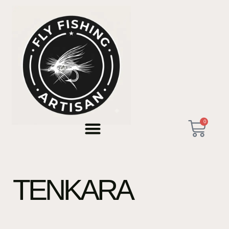
0
TENKARA