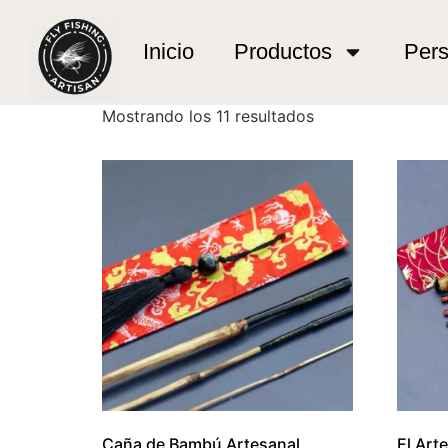
Inicio
/ Productos etiquetados “regalos exclus
regalos exclusivos
Inicio
Productos
Pers
Mostrando los 11 resultados
Caña de Bambú Artesanal
El Art