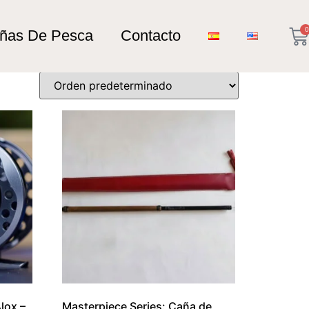
0
añas De Pesca
Contacto
lox –
Masterpiece Series: Caña de