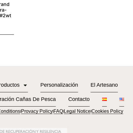
Grand
ra-
 #2wt
roductos
Personalización
El Artesano
ración Cañas De Pesca
Contacto
onditions
Provacy Policy
FAQ
Legal Notice
Cookies Policy
l
l
l
l