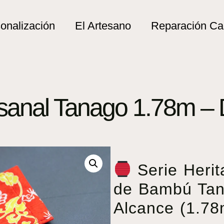
onalización
El Artesano
Reparación C
anal Tanago 1.78m – D
Serie Herit
de Bambú Tan
Alcance (1.78