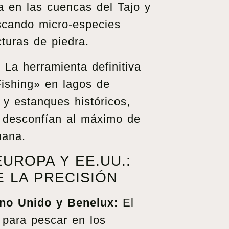
ta en las cuencas del Tajo y
scando micro-especies
cturas de piedra.
:
La herramienta definitiva
Fishing» en lagos de
y estanques históricos,
 desconfían al máximo de
mana.
UROPA Y EE.UU.:
E LA PRECISIÓN
ino Unido y Benelux:
El
 para pescar en los