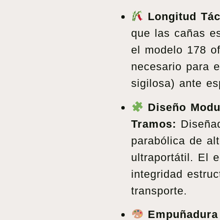
Longitud Tác
que las cañas e
el modelo 178 of
necesario para e
sigilosa) ante e
Diseño Modul
Tramos:
Diseñad
parabólica de al
ultraportátil. El 
integridad estru
transporte.
Empuñadura 