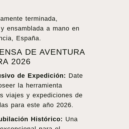
amente terminada,
o y ensamblada a mano en
encia, España.
ENSA DE AVENTURA
RA 2026
sivo de Expedición:
Date
oseer la herramienta
us viajes y expediciones de
as para este año 2026.
bilación Histórico:
Una
excepcional para el