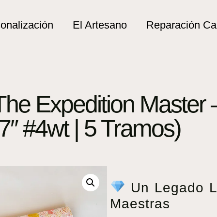
onalización
El Artesano
Reparación C
: The Expedition Maste
’7″ #4wt | 5 Tramos)
Un Legado Li
Maestras