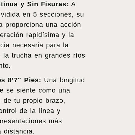
ntinua y Sin Fisuras:
A
ividida en 5 secciones, su
ca proporciona una acción
peración rapidísima y la
cia necesaria para la
 la trucha en grandes ríos
nto.
os 8’7″ Pies:
Una longitud
ue se siente como una
l de tu propio brazo,
ntrol de la línea y
 presentaciones más
 distancia.