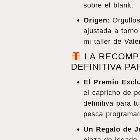
sobre el blank.
Origen:
Orgullos
ajustada a torn
mi taller de Val
LA RECOMP
DEFINITIVA PA
El Premio Exclu
el capricho de p
definitiva para t
pesca programad
Un Regalo de Ju
pieza de legado 