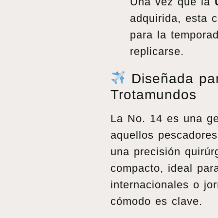
Una vez que la
adquirida, esta 
para la tempora
replicarse.
Diseñada par
Trotamundos
La No. 14 es una g
aquellos pescadore
una precisión quirúr
compacto, ideal par
internacionales o jo
cómodo es clave.