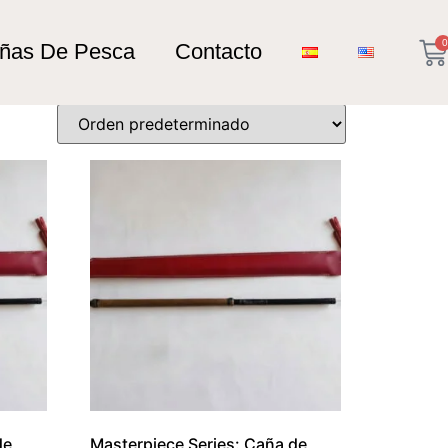
0
añas De Pesca
Contacto
de
Masterpiece Series: Caña de