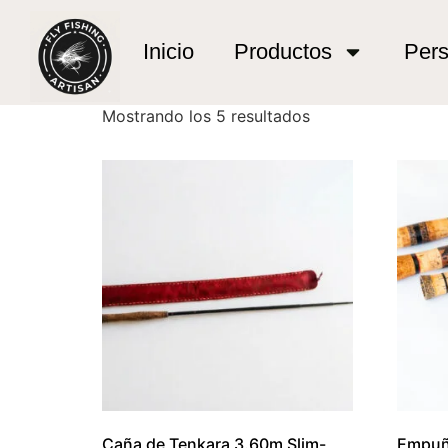
Inicio
/ Productos etiquetados “Synthetic Lea
Synthetic Leathe
Inicio
Productos
Pers
Mostrando los 5 resultados
Caña de Tenkara 3.60m Slim-
Empuñ