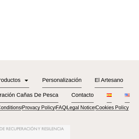
roductos
Personalización
El Artesano
ración Cañas De Pesca
Contacto
onditions
Provacy Policy
FAQ
Legal Notice
Cookies Policy
l
l
l
l