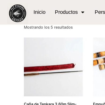
Inicio
/ Productos etiquetados “Precision Tack
Precision Tackle
Inicio
Productos
Pers
Mostrando los 5 resultados
Caña de Tenkara 3.60m Slim-
Empuñ