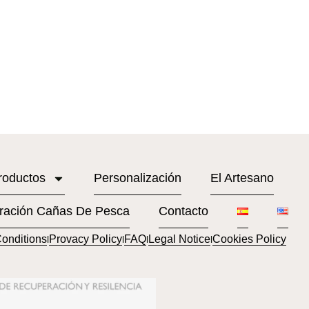
roductos
Personalización
El Artesano
ración Cañas De Pesca
Contacto
onditions
Provacy Policy
FAQ
Legal Notice
Cookies Policy
l
l
l
l