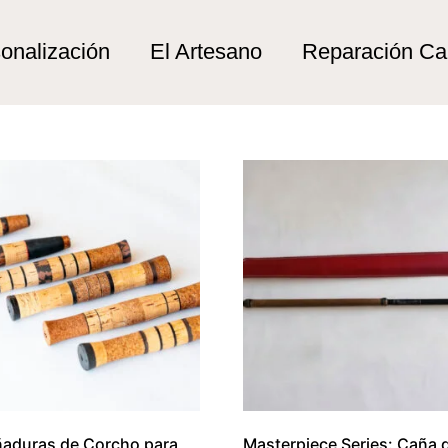
le”
onalización
El Artesano
Reparación C
aduras de Corcho para
Masterpiece Series: Caña 