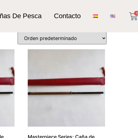
0
añas De Pesca
Contacto
de
Masterpiece Series: Caña de