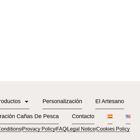
roductos
Personalización
El Artesano
ración Cañas De Pesca
Contacto
onditions
Provacy Policy
FAQ
Legal Notice
Cookies Policy
l
l
l
l