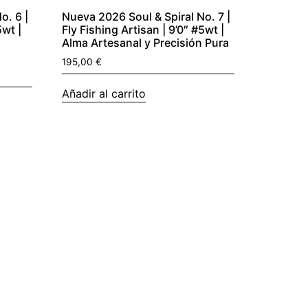
o. 6 |
Nueva 2026 Soul & Spiral No. 7 |
5wt |
Fly Fishing Artisan | 9’0″ #5wt |
o
Alma Artesanal y Precisión Pura
195,00
€
Añadir al carrito