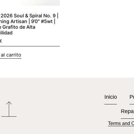
2026 Soul & Spiral No. 9 |
hing Artisan | 9’0″ #5wt |
e Grafito de Alta
ilidad
€
al carrito
Inicio
P
Repa
Terms and C