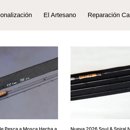
io miera”
miera
onalización
El Artesano
Reparación C
e Pesca a Mosca Hecha a
Nueva 2026 Soul & Spiral N