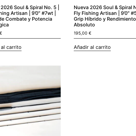
2026 Soul & Spiral No. 5 |
Nueva 2026 Soul & Spiral N
hing Artisan | 9’0″ #7wt |
Fly Fishing Artisan | 9’0″ #
de Combate y Potencia
Grip Híbrido y Rendimient
gica
Absoluto
€
195,00
€
al carrito
Añadir al carrito