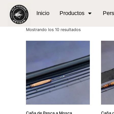
Inicio
/ Productos etiquetados “pesca trucha r
pesca trucha rio 
Inicio
Productos
Pers
Mostrando los 10 resultados
Caña de Pesca a Mosca
Caña d