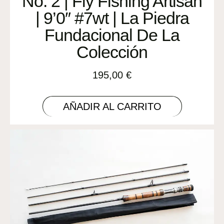
No. 2 | Fly Fishing Artisan
| 9’0″ #7wt | La Piedra
Fundacional De La
Colección
195,00
€
AÑADIR AL CARRITO