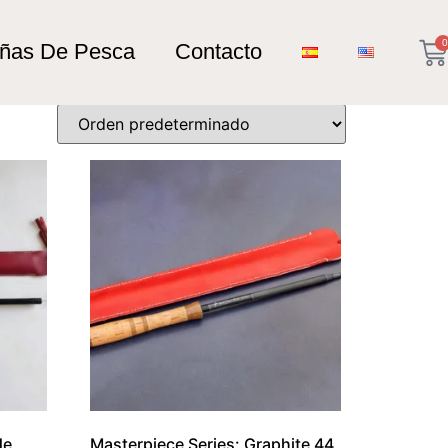
0
añas De Pesca
Contacto
de
Masterpiece Series: Graphite 44