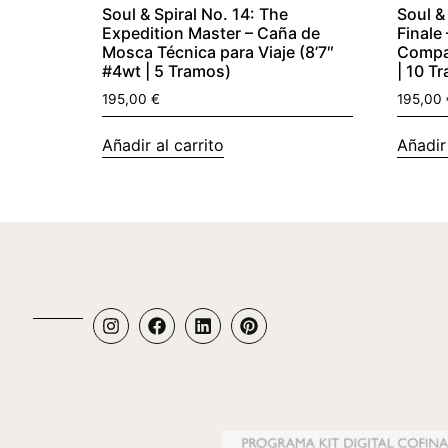
Soul & Spiral No. 14: The
Soul &
Expedition Master – Caña de
Finale
Mosca Técnica para Viaje (8’7″
Compac
#4wt | 5 Tramos)
| 10 T
195,00
€
195,00
Añadir al carrito
Añadir 