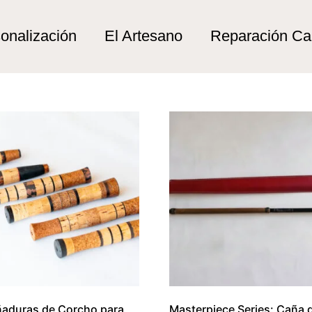
a”
onalización
El Artesano
Reparación C
aduras de Corcho para
Masterpiece Series: Caña 