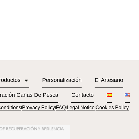
roductos
Personalización
El Artesano
ración Cañas De Pesca
Contacto
onditions
Provacy Policy
FAQ
Legal Notice
Cookies Policy
l
l
l
l