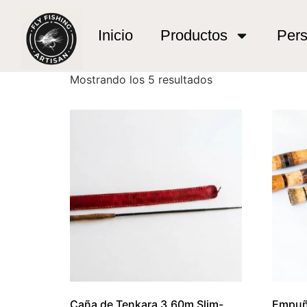
Inicio
/ Productos etiquetados “305m Tenkar
305m Tenkara
Inicio
Productos
Pers
Mostrando los 5 resultados
Caña de Tenkara 3.60m Slim-
Empuñ