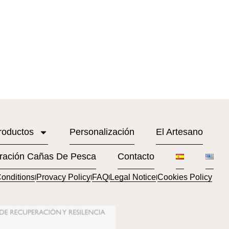
roductos
Personalización
El Artesano
ración Cañas De Pesca
Contacto
onditions
Provacy Policy
FAQ
Legal Notice
Cookies Policy
l
l
l
l