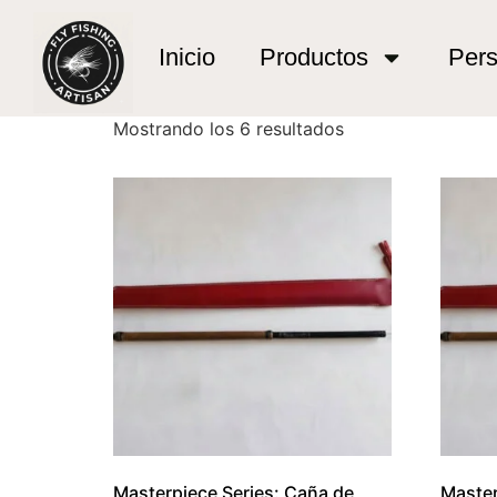
Inicio
/ Productos etiquetados “pesca técnica 
pesca técnica sis
Inicio
Productos
Pers
Mostrando los 6 resultados
Masterpiece Series: Caña de
Master