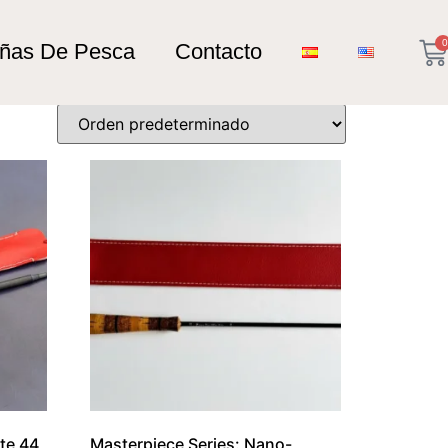
0
añas De Pesca
Contacto
te 44
Masterpiece Series: Nano-