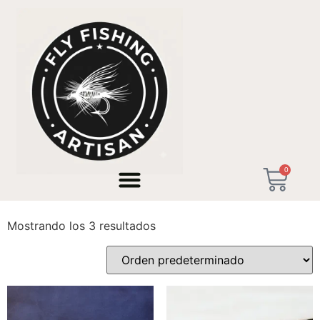
Inicio
/ Productos etiquetados “caña mosca linea 7”
0
caña mosca linea 7
Mostrando los 3 resultados