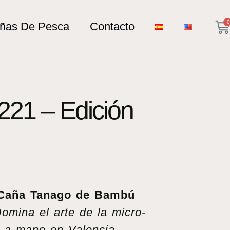
0
añas De Pesca
Contacto
221 – Edición
: Caña Tanago de Bambú
omina el arte de la micro-
 a mano en Valencia,