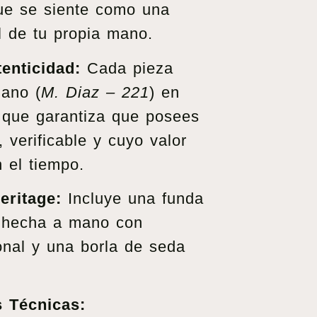
ue se siente como una
l de tu propia mano.
enticidad:
Cada pieza
mano (
M. Diaz – 221
) en
lo que garantiza que posees
, verificable y cuyo valor
n el tiempo.
eritage:
Incluye una funda
 hecha a mano con
ional y una borla de seda
s Técnicas: