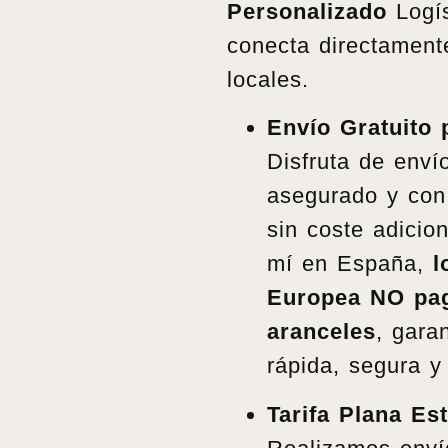
Personalizado
Logís
conecta directamente
locales.
Envío Gratuito
Disfruta de envío
asegurado y con
sin coste adicion
mí en España,
l
Europea NO pag
aranceles
, gara
rápida, segura y
Tarifa Plana Es