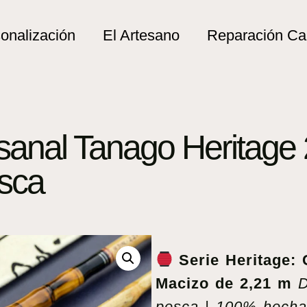
onalización
El Artesano
Reparación C
anal Tanago Heritage 
sca
Serie Heritage
Macizo de 2,21 m
D
pesca | 100% hecha