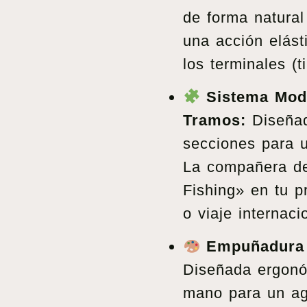
de forma natural
una acción elást
los terminales (t
Sistema Modu
Tramos:
Diseñad
secciones para u
La compañera def
Fishing» en tu p
o viaje internaci
Empuñadura 
Diseñada ergon
mano para un aga