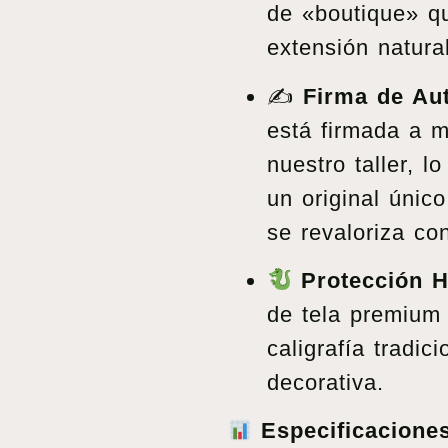
de «boutique» q
extensión natura
✍️
Firma de Aut
está firmada a 
nuestro taller, 
un original único
se revaloriza co
Protección H
de tela premium
caligrafía tradic
decorativa.
Especificacione