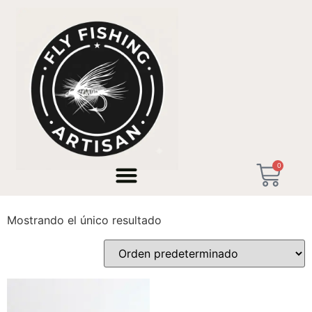
Inicio
/ Productos etiquetados “tenkara fixed line rod”
0
tenkara fixed line rod
Mostrando el único resultado