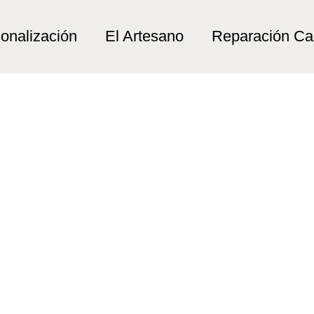
ra fishing”
ishing
onalización
El Artesano
Reparación C