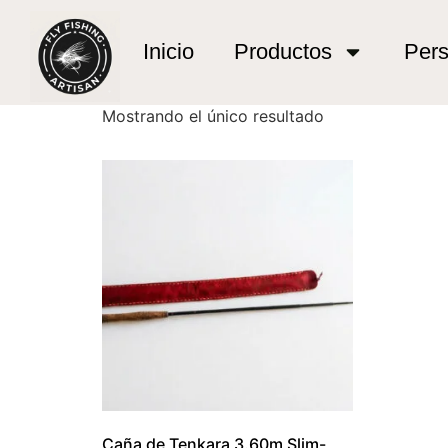
Inicio
/ Productos etiquetados “slovenia tenka
slovenia tenkara f
Inicio
Productos
Pers
Mostrando el único resultado
Caña de Tenkara 3.60m Slim-