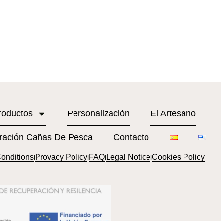
roductos
Personalización
El Artesano
ración Cañas De Pesca
Contacto
onditions
Provacy Policy
FAQ
Legal Notice
Cookies Policy
l
l
l
l