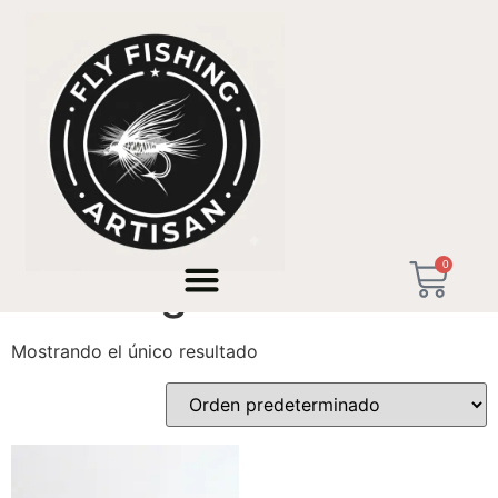
Inicio
/ Productos etiquetados “rio orbigo tenkara”
0
rio orbigo tenkara
Mostrando el único resultado