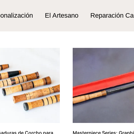
de río”
río
onalización
El Artesano
Reparación C
aduras de Corcho para
Masterpiece Series: Graphi