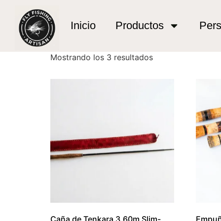
Inicio
/ Productos etiquetados “Pesca técnica 
Pesca técnica de 
Inicio
Productos
Pers
Mostrando los 3 resultados
Caña de Tenkara 3.60m Slim-
Empuñ