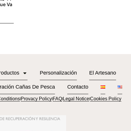
que Va
roductos
Personalización
El Artesano
ración Cañas De Pesca
Contacto
onditions
Provacy Policy
FAQ
Legal Notice
Cookies Policy
l
l
l
l