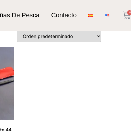
0
añas De Pesca
Contacto
te 44