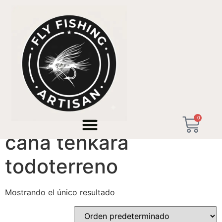
Inicio
/ Productos etiquetados “caña tenkara
todoterreno”
0
caña tenkara
todoterreno
Mostrando el único resultado