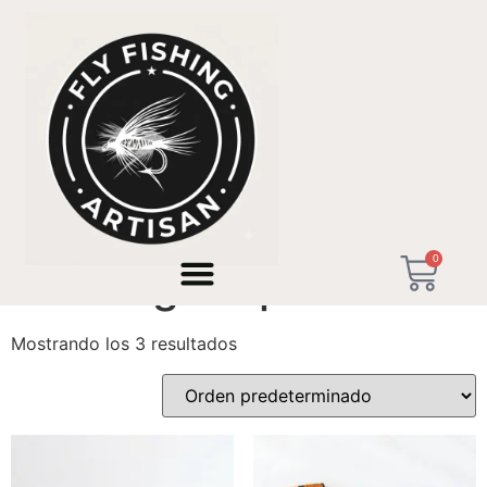
Inicio
/ Productos etiquetados “Caña ligera pesca”
0
Caña ligera pesca
Mostrando los 3 resultados