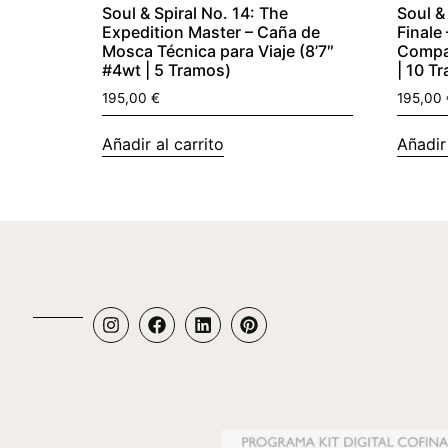
Soul & Spiral No. 14: The
Soul &
Expedition Master – Caña de
Finale
Mosca Técnica para Viaje (8’7″
Compac
#4wt | 5 Tramos)
| 10 T
195,00
€
195,00
Añadir al carrito
Añadir 