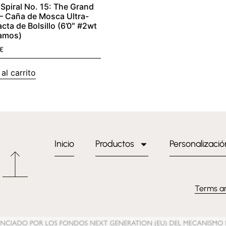
 Spiral No. 15: The Grand
 – Caña de Mosca Ultra-
ta de Bolsillo (6’0″ #2wt
ramos)
€
al carrito
Inicio
Productos
Personalizació
Terms a