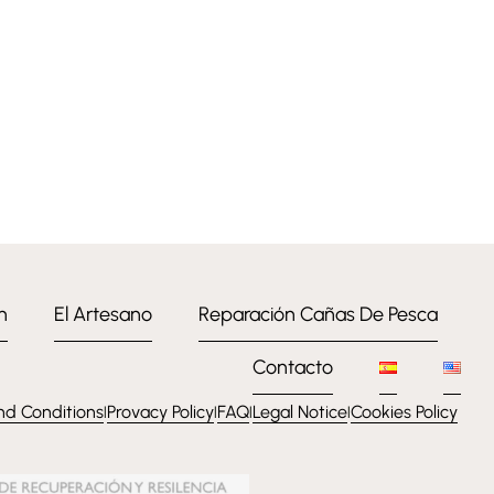
n
El Artesano
Reparación Cañas De Pesca
Contacto
nd Conditions
Provacy Policy
FAQ
Legal Notice
Cookies Policy
l
l
l
l