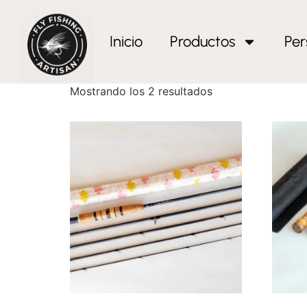
Inicio
/ Productos etiquetados “acid wrap es
Inicio
Productos
Per
acid wrap españa
Mostrando los 2 resultados