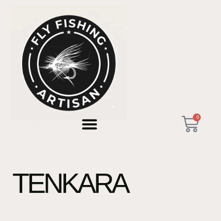
0
TENKARA