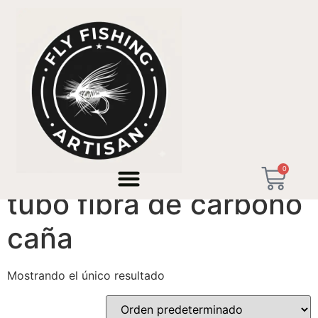
Inicio
/ Productos etiquetados “tubo fibra de carbono
caña”
0
tubo fibra de carbono
caña
Mostrando el único resultado