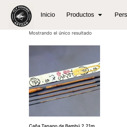
Inicio
/ Productos etiquetados “tanago po del
tanago po delta
Inicio
Productos
Pers
Mostrando el único resultado
Caña Tanago de Bambú 2.21m