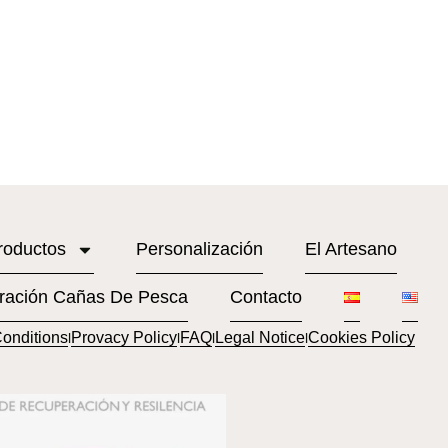
roductos
Personalización
El Artesano
ración Cañas De Pesca
Contacto
onditions
Provacy Policy
FAQ
Legal Notice
Cookies Policy
l
l
l
l