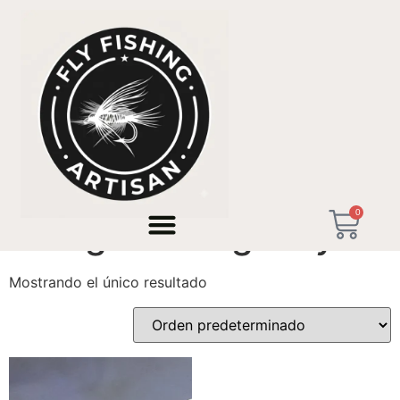
Inicio
/ Productos etiquetados “tanago fishing italy”
0
tanago fishing italy
Mostrando el único resultado