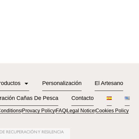
roductos
Personalización
El Artesano
ración Cañas De Pesca
Contacto
onditions
Provacy Policy
FAQ
Legal Notice
Cookies Policy
l
l
l
l