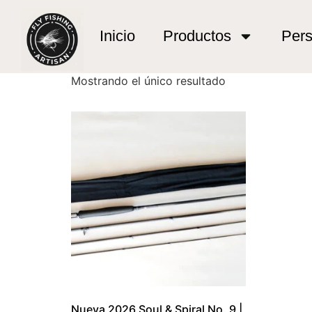
Inicio
/ Productos etiquetados “pesca trucha 
pesca trucha rios
Inicio
Productos
Pers
Mostrando el único resultado
Nueva 2026 Soul & Spiral No. 9 |