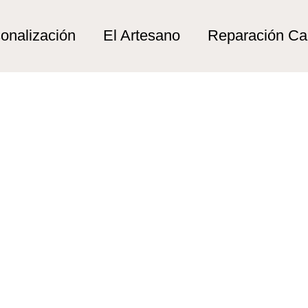
rios caudalosos”
 caudalosos
onalización
El Artesano
Reparación C