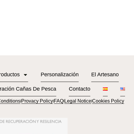
roductos
Personalización
El Artesano
ración Cañas De Pesca
Contacto
onditions
Provacy Policy
FAQ
Legal Notice
Cookies Policy
l
l
l
l