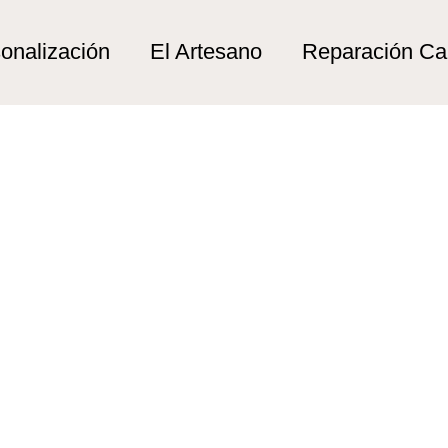
 urbana”
bana
onalización
El Artesano
Reparación C