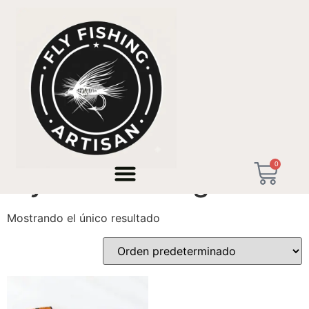
Inicio
/ Productos etiquetados “Fly rod building”
0
Fly rod building
Mostrando el único resultado