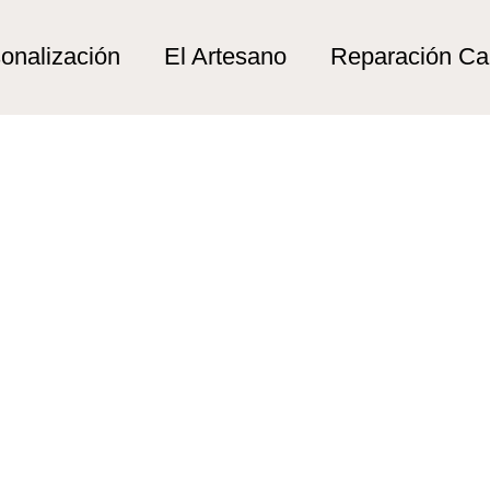
ago rod”
rod
onalización
El Artesano
Reparación C