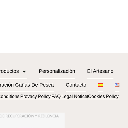
roductos
Personalización
El Artesano
ración Cañas De Pesca
Contacto
onditions
Provacy Policy
FAQ
Legal Notice
Cookies Policy
l
l
l
l