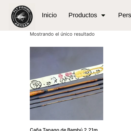
Inicio
/ Productos etiquetados “exclusive tan
exclusive tanago 
Inicio
Productos
Pers
Mostrando el único resultado
Caña Tanago de Bambú 2.21m