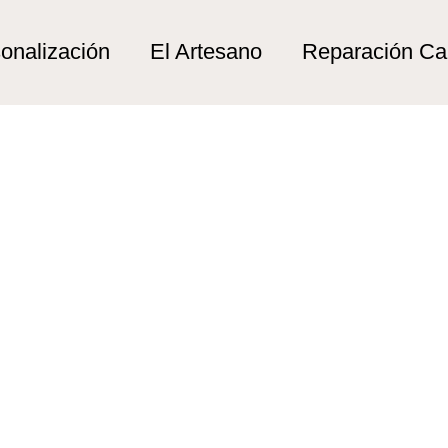
arbor”
r
onalización
El Artesano
Reparación C