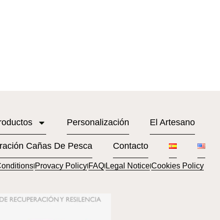
roductos
Personalización
El Artesano
ración Cañas De Pesca
Contacto
onditions
Provacy Policy
FAQ
Legal Notice
Cookies Policy
l
l
l
l