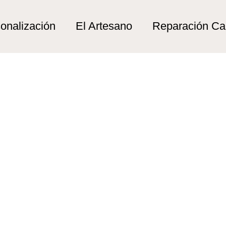
sca ligero”
ligero
onalización
El Artesano
Reparación C