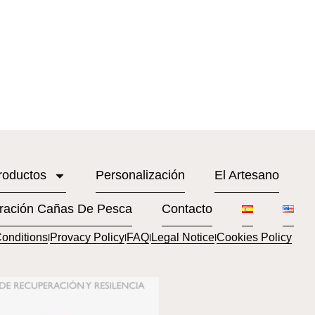
roductos
Personalización
El Artesano
ración Cañas De Pesca
Contacto
onditions
Provacy Policy
FAQ
Legal Notice
Cookies Policy
l
l
l
l