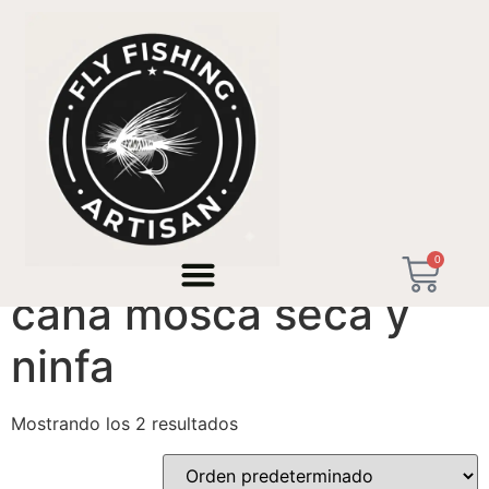
Inicio
/ Productos etiquetados “caña mosca seca y
ninfa”
0
caña mosca seca y
ninfa
Mostrando los 2 resultados