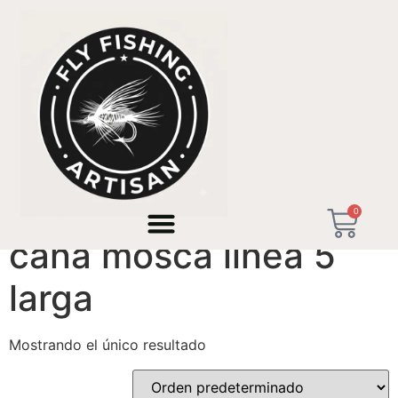
Inicio
/ Productos etiquetados “caña mosca linea 5
larga”
0
caña mosca linea 5
larga
Mostrando el único resultado