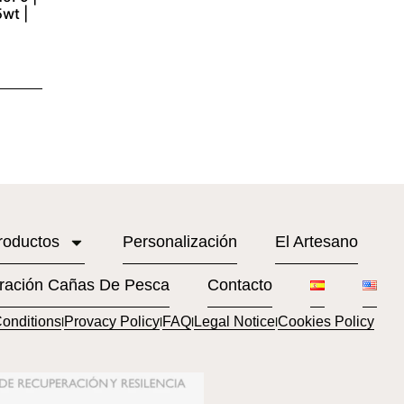
5wt |
roductos
Personalización
El Artesano
ración Cañas De Pesca
Contacto
onditions
Provacy Policy
FAQ
Legal Notice
Cookies Policy
l
l
l
l