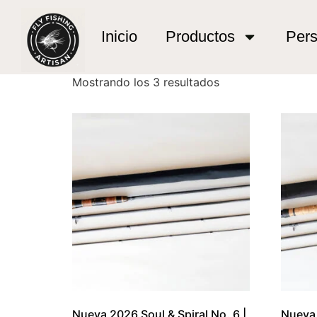
Inicio
/ Productos etiquetados “caña mosca d
caña mosca de al
Inicio
Productos
Pers
Mostrando los 3 resultados
Nueva 2026 Soul & Spiral No. 6 |
Nueva 