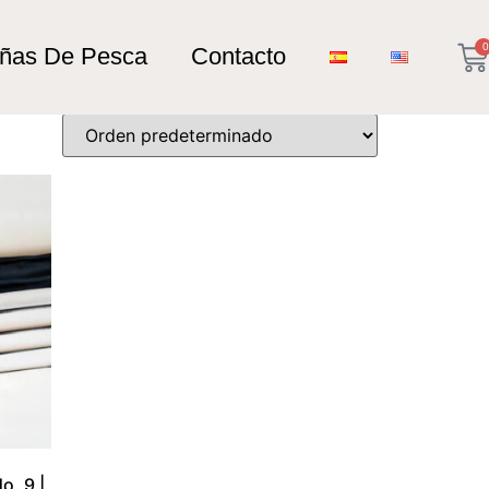
0
añas De Pesca
Contacto
o. 9 |