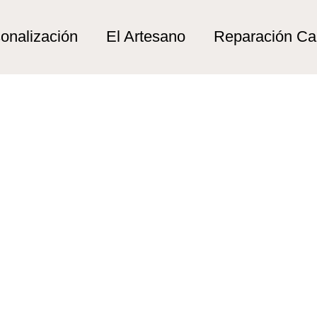
a ultra compacta”
tra compacta
onalización
El Artesano
Reparación C