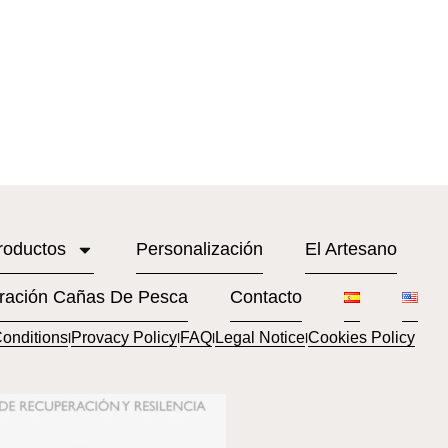
roductos
Personalización
El Artesano
ración Cañas De Pesca
Contacto
onditions
Provacy Policy
FAQ
Legal Notice
Cookies Policy
l
l
l
l