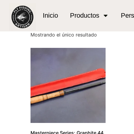
Inicio
/ Productos etiquetados “caña de pesc
caña de pesca ul
Inicio
Productos
Pers
Mostrando el único resultado
Masterpiece Series: Graphite 44