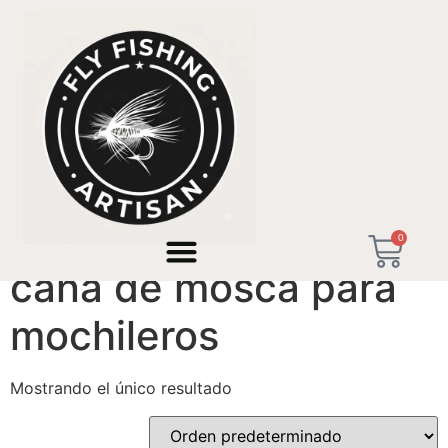
Inicio
/ Productos etiquetados “caña de mosca para
mochileros”
0
caña de mosca para
mochileros
Mostrando el único resultado