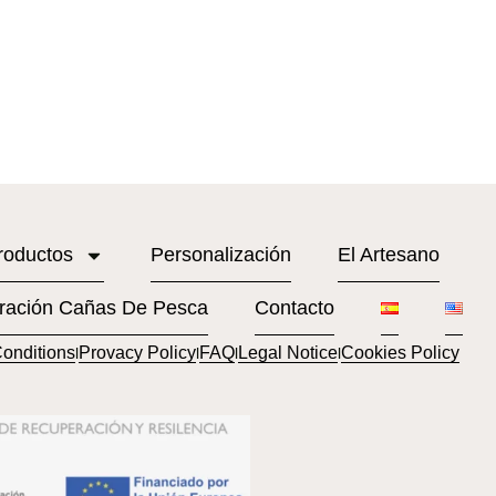
roductos
Personalización
El Artesano
ración Cañas De Pesca
Contacto
onditions
Provacy Policy
FAQ
Legal Notice
Cookies Policy
l
l
l
l