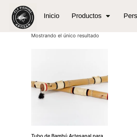
Inicio
/ Productos etiquetados “artesania de 
artesania de pesc
Inicio
Productos
Pers
Mostrando el único resultado
Tubo de Bambú Artesanal para