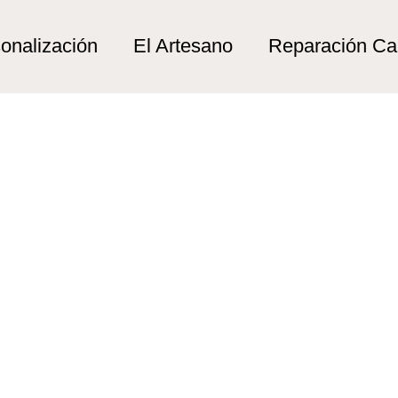
pesca”
a
onalización
El Artesano
Reparación C