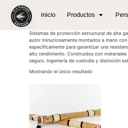
Inicio
/ Tubos de Caña - Protección de Autor
Tubos de Caña - P
Inicio
Productos
Pers
Sistemas de protección estructural de alta 
autor minuciosamente montados a mano con a
específicamente para garantizar una resisten
alto rendimiento. Construidos con materiales 
seguro. Ingeniería de custodia y distinción es
Mostrando el único resultado