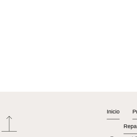
Inicio
P
Repa