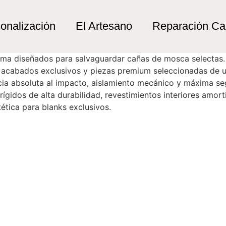
rotección de Autor
onalización
El Artesano
Reparación C
gama diseñados para salvaguardar cañas de mosca selectas.
cabados exclusivos y piezas premium seleccionadas de un
cia absoluta al impacto, aislamiento mecánico y máxima se
rígidos de alta durabilidad, revestimientos interiores amor
tética para blanks exclusivos.