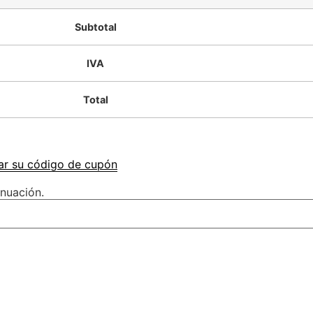
Subtotal
IVA
Total
sar su código de cupón
inuación.