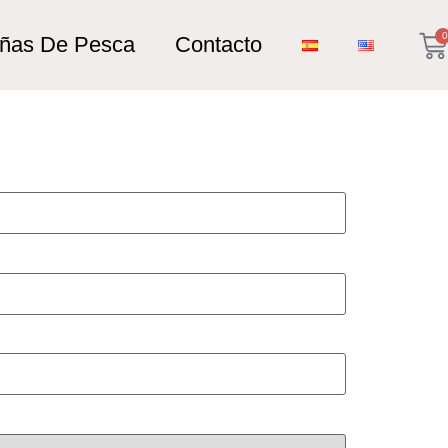
0
añas De Pesca
Contacto